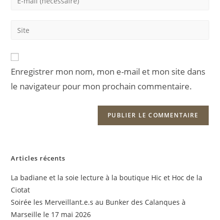
or
your
username
email
Saisir
to
address
l’URL
comment
to
de
comment
votre
Enregistrer mon nom, mon e-mail et mon site dans
site
le navigateur pour mon prochain commentaire.
(facultatif)
Articles récents
La badiane et la soie lecture à la boutique Hic et Hoc de la
Ciotat
Soirée les Merveillant.e.s au Bunker des Calanques à
Marseille le 17 mai 2026