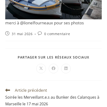
merci à @lionelfourneaux pour ses photos
Publication
Commentaires
31 mai 2026
0 commentaire
publiée :
de
la
publication :
PARTAGE
PARTAGER SUR LES RÉSEAUX SOCIAUX
CE
CONTEN
Ouvrir
Ouvrir
Ouvrir
dans
dans
dans
une
une
une
autre
autre
autre
fenêtre
fenêtre
fenêtre
Article précédent
Read
more
Soirée les Merveillant.e.s au Bunker des Calanques à
articles
Marseille le 17 mai 2026