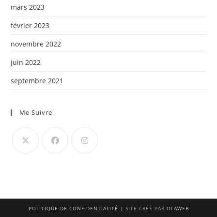
mars 2023
février 2023
novembre 2022
juin 2022
septembre 2021
Me Suivre
S’ouvre
S’ouvre
S’ouvre
dans
dans
dans
un
un
un
nouvel
nouvel
nouvel
onglet
onglet
onglet
POLITIQUE DE CONFIDENTIALITÉ
| SITE CRÉÉ PAR
OLAWEB