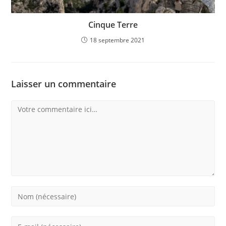
Cinque Terre
18 septembre 2021
Laisser un commentaire
Comment
Enter
your
name
Enter