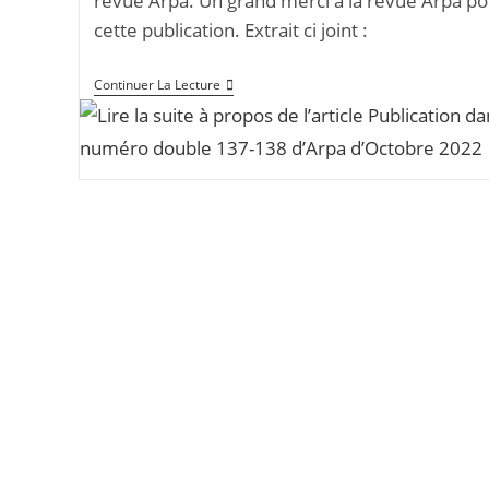
revue Arpa. Un grand merci à la revue Arpa po
cette publication. Extrait ci joint :
Publication
Continuer La Lecture
Dans
Le
Numéro
Double
137-
138
D’Arpa
D’Octobre
2022