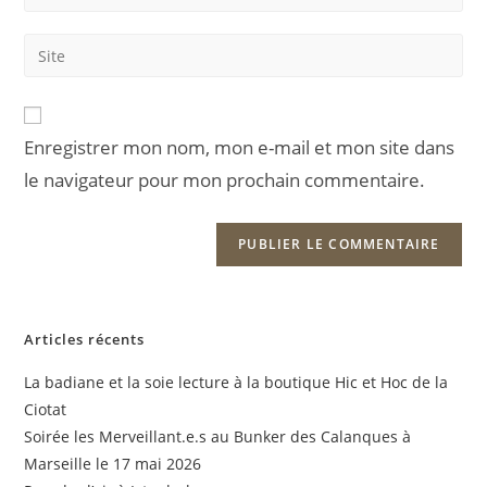
your
username
email
Saisir
to
address
l’URL
comment
to
de
comment
votre
Enregistrer mon nom, mon e-mail et mon site dans
site
le navigateur pour mon prochain commentaire.
(facultatif)
Articles récents
La badiane et la soie lecture à la boutique Hic et Hoc de la
Ciotat
Soirée les Merveillant.e.s au Bunker des Calanques à
Marseille le 17 mai 2026