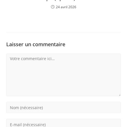
24 avril 2026
Laisser un commentaire
Comment
Enter
your
name
Enter
or