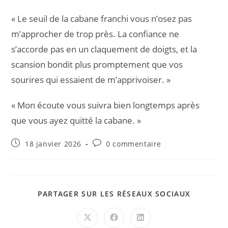
« Le seuil de la cabane franchi vous n’osez pas
m’approcher de trop près. La confiance ne
s’accorde pas en un claquement de doigts, et la
scansion bondit plus promptement que vos
sourires qui essaient de m’apprivoiser. »
« Mon écoute vous suivra bien longtemps après
que vous ayez quitté la cabane. »
Publication
Commentaires
18 janvier 2026
0 commentaire
publiée :
de
la
publication :
PARTAGE
PARTAGER SUR LES RÉSEAUX SOCIAUX
CE
CONTEN
Ouvrir
Ouvrir
Ouvrir
dans
dans
dans