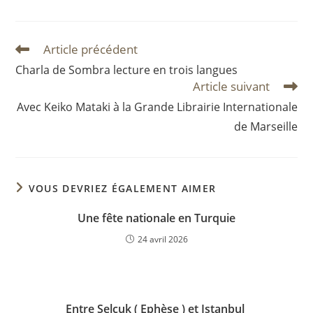
une
une
une
autre
autre
autre
fenêtre
fenêtre
fenêtre
Article précédent
Read
more
Charla de Sombra lecture en trois langues
articles
Article suivant
Avec Keiko Mataki à la Grande Librairie Internationale
de Marseille
VOUS DEVRIEZ ÉGALEMENT AIMER
Une fête nationale en Turquie
24 avril 2026
Entre Selçuk ( Ephèse ) et Istanbul